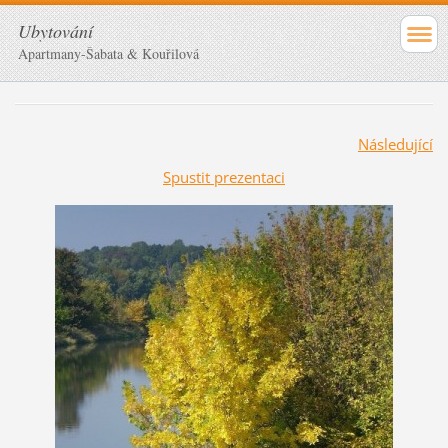
Ubytování
Apartmany-Šabata & Kouřilová
Následující
Spustit prezentaci