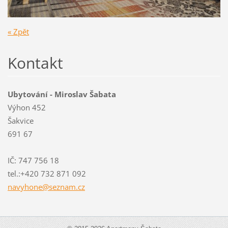
« Zpět
Kontakt
Ubytování - Miroslav Šabata
Výhon 452
Šakvice
691 67
IČ: 747 756 18
tel.:+420 732 871 092
navyhone
@seznam.
cz