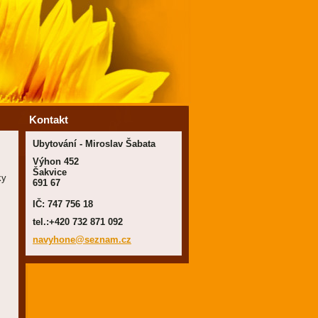
Kontakt
Ubytování - Miroslav Šabata
Výhon 452
Šakvice
ky
691 67
IČ: 747 756 18
tel.:+420 732 871 092
navyhone
@seznam.
cz