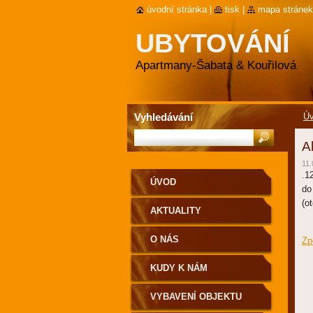
úvodní stránka
|
tisk
|
mapa stránek
UBYTOVÁNÍ
Apartmany-Šabata & Kouřilová
Vyhledávání
Ú
A
11.
.1
ÚVOD
do
(o
AKTUALITY
O NÁS
Zp
KUDY K NÁM
VYBAVENÍ OBJEKTU