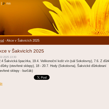
|
rss
vod
-
Akce v Šakvicích 2025
kce v Šakvicích 2025
02.2025 13:30
2.4 Šakvická špacírka, 19.4. Velikonoční košt vín (sál Sokolovny), 7.6. Z ďůr
 ďůrky (otevřené sklepy), 18 - 20.7. Hody (Sokolovna), Šakvické ďůrkobraní
tevřené sklepy - burčák)
ět