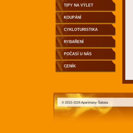
TIPY NA VÝLET
KOUPÁNÍ
CYKLOTURISTIKA
RYBAŘENÍ
POČASÍ U NÁS
CENÍK
© 2015-2026 Apartmany-Šabata