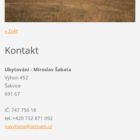
« Zpět
Kontakt
Ubytování - Miroslav Šabata
Výhon 452
Šakvice
691 67
IČ: 747 756 18
tel.:+420 732 871 092
navyhone
@seznam.
cz