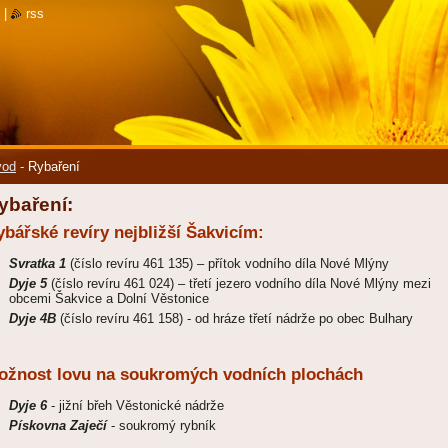
|
rss
vod
-
Rybaření
ybaření:
bářské revíry nejbližší Šakvicím:
Svratka 1
(číslo revíru 461 135) – přítok vodního díla Nové Mlýny
Dyje 5
(číslo revíru 461 024) – třetí jezero vodního díla Nové Mlýny mezi
obcemi Šakvice a Dolní Věstonice
Dyje 4B
(číslo revíru 461 158) - od hráze třetí nádrže po obec Bulhary
ožnost lovu na soukromých vodních plochách
Dyje 6
- jižní břeh Věstonické nádrže
Pískovna Zaječí
- soukromý rybník