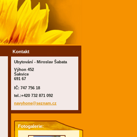
Kontakt
Ubytování - Miroslav Šabata
Výhon 452
Šakvice
691 67
IČ: 747 756 18
tel.:+420 732 871 092
navyhone
@seznam.
cz
Fotogalerie:
Rybaření