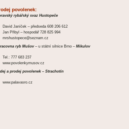
rodej povolenek:
ravský rybářský svaz Hustopeče
David Janíček – předseda 608 206 612
Jan Přibyl – hospodář 728 825 994
mrshustopece@seznam.cz
racovna ryb Mušov
– u státní silnice Brno –
Mikulov
Tel.: 777 683 237
www.povolenkymusov.cz
dej a prodej povolenek – Strachotín
www.palavasro.cz