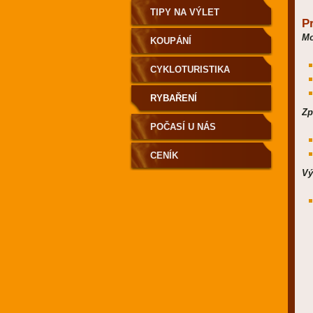
TIPY NA VÝLET
P
Mo
KOUPÁNÍ
CYKLOTURISTIKA
RYBAŘENÍ
Zp
POČASÍ U NÁS
CENÍK
Vý