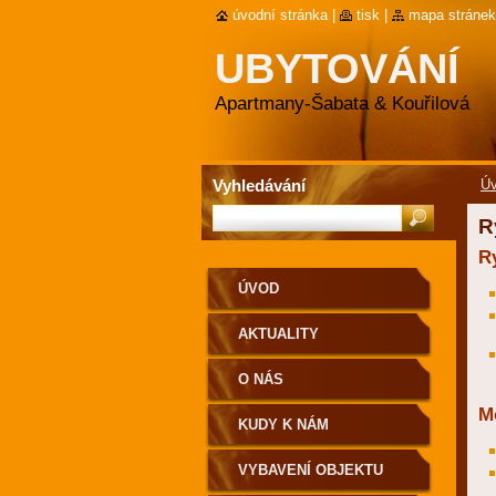
úvodní stránka
|
tisk
|
mapa stránek
UBYTOVÁNÍ
Apartmany-Šabata & Kouřilová
Vyhledávání
Ú
R
Ry
ÚVOD
AKTUALITY
O NÁS
M
KUDY K NÁM
VYBAVENÍ OBJEKTU