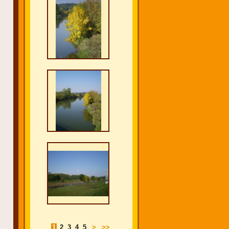
1
2
3
4
5
>
>>